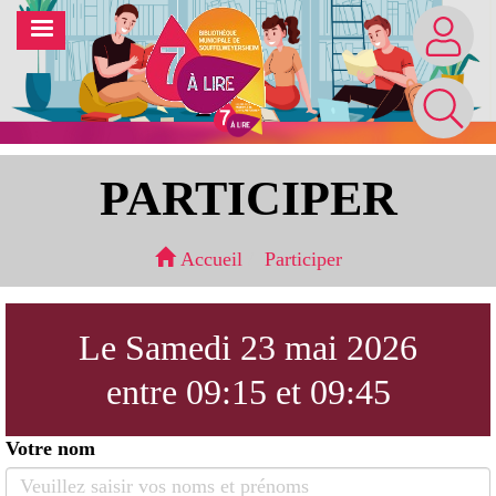
Aller
MENU
au
contenu
principal
PARTICIPER
Accueil
Participer
Le Samedi 23 mai 2026
entre 09:15 et 09:45
Votre nom