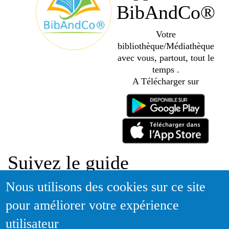
BibAndCo®
Votre
bibliothèque/Médiathèque
avec vous, partout, tout le
temps .
A Télécharger sur
Suivez le guide
Nous utilisons des cookies sur ce site
Informations sur l'utilisation de votre compte adhérent
pour améliorer votre expérience
Voir le guide
utilisateur