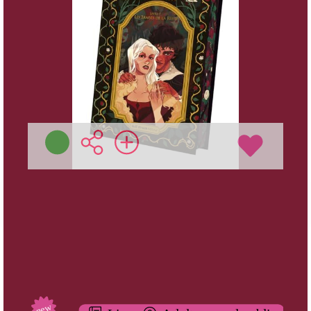
Nantes - 2025 )
Plus d'infos
Préc
Suiv
Nouveautés
new
new