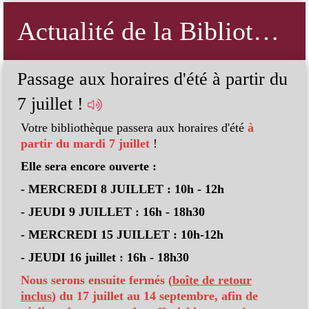
Actualité de la Bibliothèque 7 à Lire
de
Passage aux horaires d'été à partir du
F
7 juillet !
B
Votre bibliothèque passera aux horaires d'été
à
partir du mardi 7 juillet
!
Elle sera encore ouverte :
- MERCREDI 8 JUILLET : 10h - 12h
- JEUDI 9 JUILLET : 16h - 18h30
- MERCREDI 15 JUILLET : 10h-12h
- JEUDI 16 juillet : 16h - 18h30
Nous serons ensuite fermés (
boîte de retour
et
inclus
) du 17 juillet au 14 septembre, afin de
En