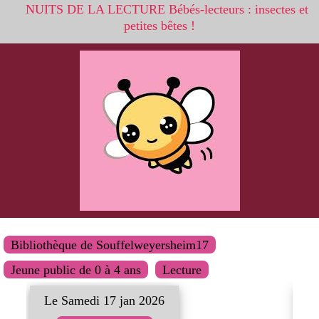
NUITS DE LA LECTURE Bébés-lecteurs : insectes et
petites bêtes !
Bibliothèque de Souffelweyersheim17
Jeune public de 0 à 4 ans
Lecture
Le Samedi 17 jan 2026
L