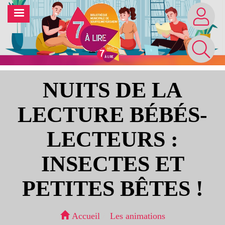
Aller
MENU
au
contenu
principal
NUITS DE LA
LECTURE BÉBÉS-
LECTEURS :
INSECTES ET
PETITES BÊTES !
Accueil
Les animations