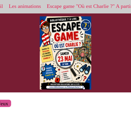
il
Les animations
Escape game "Où est Charlie ?" A parti
Jeux