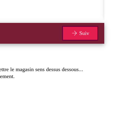
Te
Suiv
ettre le magasin sens dessus dessous...
ssement.