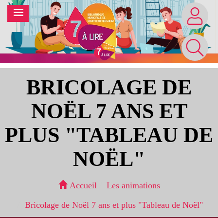
Aller
MENU
au
contenu
principal
BRICOLAGE DE
NOËL 7 ANS ET
PLUS "TABLEAU DE
NOËL"
Accueil
Les animations
Bricolage de Noël 7 ans et plus "Tableau de Noël"