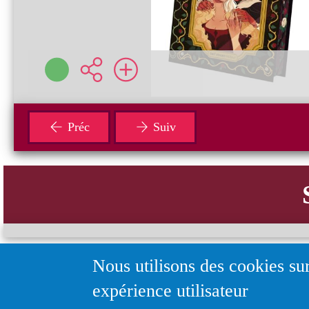
Préc
Suiv
Nous utilisons des cookies sur
expérience utilisateur
Nos coordonnées