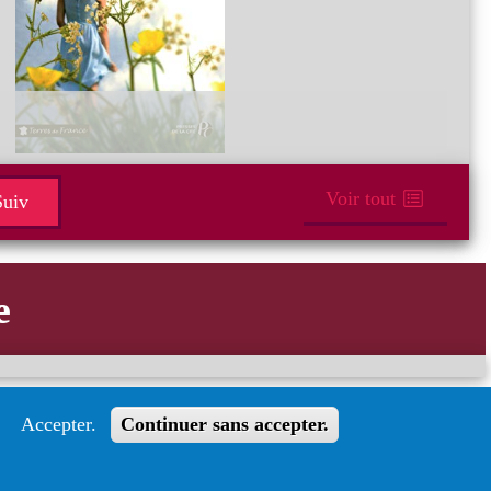
Voir tout
uiv
e
Accepter.
Continuer sans accepter.
Suivez le guide
n